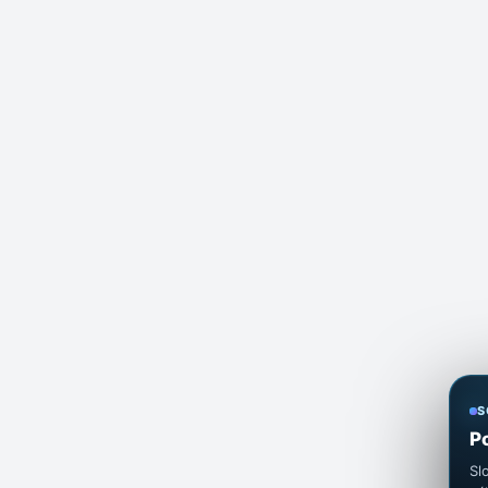
S
P
Sl