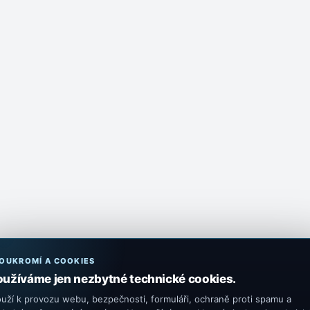
OUKROMÍ A COOKIES
oužíváme jen nezbytné technické cookies.
ouží k provozu webu, bezpečnosti, formuláři, ochraně proti spamu a