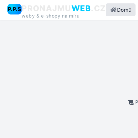
PRONAJMU
WEB
.CZ
P.P.S
Domů
weby & e-shopy na míru
P